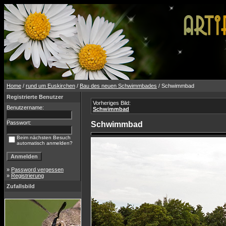
Home
/
rund um Euskirchen
/
Bau des neuen Schwimmbades
/ Schwimmbad
Registrierte Benutzer
Vorheriges Bild:
Benutzername:
Schwimmbad
Passwort:
Schwimmbad
Beim nächsten Besuch
automatisch anmelden?
»
Password vergessen
»
Registrierung
Zufallsbild