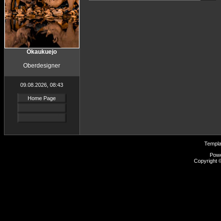
Okaukuejo
Oberdesigner
09.08.2026, 08:43
Home Page
Templ
Pow
Copyright