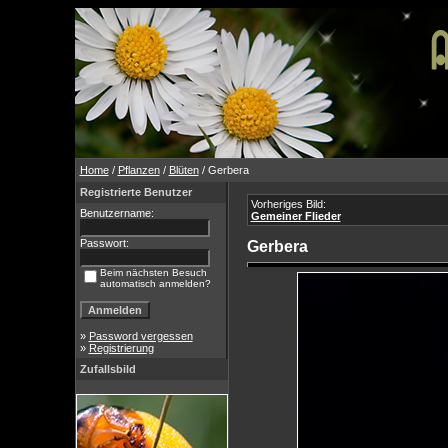
Home
/
Pflanzen
/
Blüten
/ Gerbera
Registrierte Benutzer
Vorheriges Bild:
Benutzername:
Gemeiner Flieder
Passwort:
Gerbera
Beim nächsten Besuch
automatisch anmelden?
»
Password vergessen
»
Registrierung
Zufallsbild