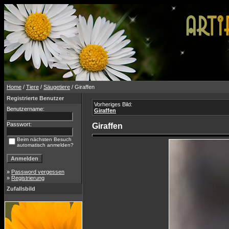
Home
/
Tiere
/
Säugetiere
/ Giraffen
Registrierte Benutzer
Vorheriges Bild:
Benutzername:
Giraffen
Passwort:
Giraffen
Beim nächsten Besuch
automatisch anmelden?
»
Password vergessen
»
Registrierung
Zufallsbild