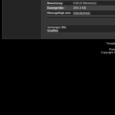
Bewertung:
0.00 (0 Stimme(n))
Dateigröße:
283.3 KB
Hinzugefügt von:
Oberdesigner
Vorheriges Bild:
Giraffen
Templ
Pow
Copyright