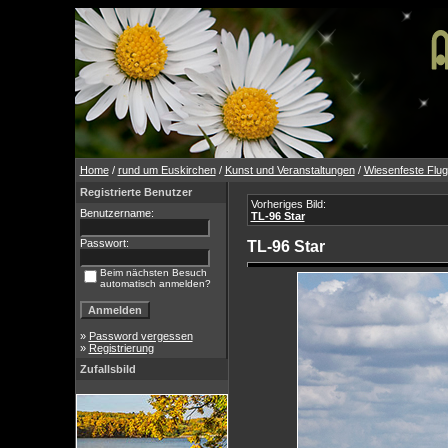
Home
/
rund um Euskirchen
/
Kunst und Veranstaltungen
/
Wiesenfeste Flu
Registrierte Benutzer
Vorheriges Bild:
Benutzername:
TL-96 Star
Passwort:
TL-96 Star
Beim nächsten Besuch
automatisch anmelden?
»
Password vergessen
»
Registrierung
Zufallsbild