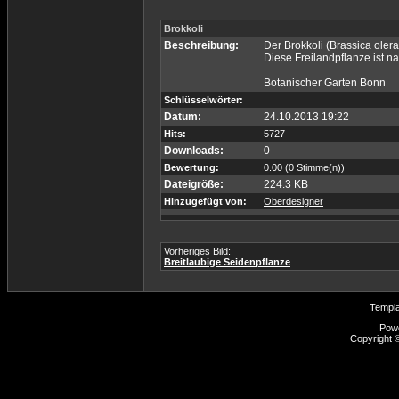
Brokkoli
Beschreibung:
Der Brokkoli (Brassica oler
Diese Freilandpflanze ist n
Botanischer Garten Bonn
Schlüsselwörter:
Datum:
24.10.2013 19:22
Hits:
5727
Downloads:
0
Bewertung:
0.00 (0 Stimme(n))
Dateigröße:
224.3 KB
Hinzugefügt von:
Oberdesigner
Vorheriges Bild:
Breitlaubige Seidenpflanze
Templ
Pow
Copyright