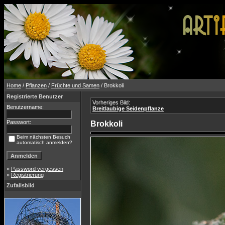
Home
/
Pflanzen
/
Früchte und Samen
/ Brokkoli
Registrierte Benutzer
Vorheriges Bild:
Benutzername:
Breitlaubige Seidenpflanze
Passwort:
Brokkoli
Beim nächsten Besuch
automatisch anmelden?
»
Password vergessen
»
Registrierung
Zufallsbild