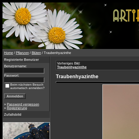
Home
/
Pflanzen
/
Blüten
/ Traubenhyazinthe
Registrierte Benutzer
Vorheriges Bild:
Benutzername:
Traubenhyazinthe
Passwort:
Traubenhyazinthe
Beim nächsten Besuch
automatisch anmelden?
»
Password vergessen
»
Registrierung
Zufallsbild