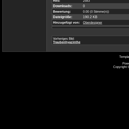
Hits:
2583
Downloads:
0
Bewertung:
0.00 (0 Stimme(n))
Dateigröße:
190.2 KB
Hinzugefügt von:
Oberdesigner
Vorheriges Bild:
Traubenhyazinthe
Templ
Pow
Copyright