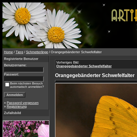
Home
/
Tiere
/
Schmetterlinge
/ Orangegebänderter Schwefelfalter
Registrierte Benutzer
Vorheriges Bild:
Benutzername:
Orangegebänderter Schwefelfalter
Passwort:
Orangegebänderter Schwefelfalter
Beim nächsten Besuch
automatisch anmelden?
»
Password vergessen
»
Registrierung
Zufallsbild