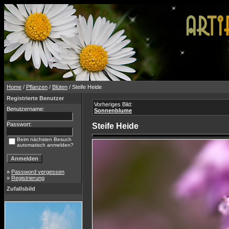
Home
/
Pflanzen
/
Blüten
/ Steife Heide
Registrierte Benutzer
Vorheriges Bild:
Benutzername:
Sonnenblume
Passwort:
Steife Heide
Beim nächsten Besuch
automatisch anmelden?
»
Password vergessen
»
Registrierung
Zufallsbild