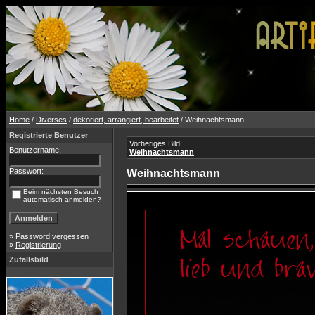
Home
/
Diverses
/
dekoriert, arrangiert, bearbeitet
/ Weihnachtsmann
Registrierte Benutzer
Vorheriges Bild:
Benutzername:
Weihnachtsmann
Passwort:
Weihnachtsmann
Beim nächsten Besuch
automatisch anmelden?
»
Password vergessen
»
Registrierung
Zufallsbild