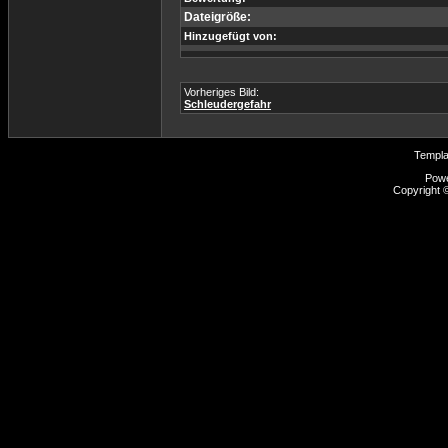
Dateigröße:
Hinzugefügt von:
Vorheriges Bild:
Schleudergefahr
Templ
Pow
Copyright