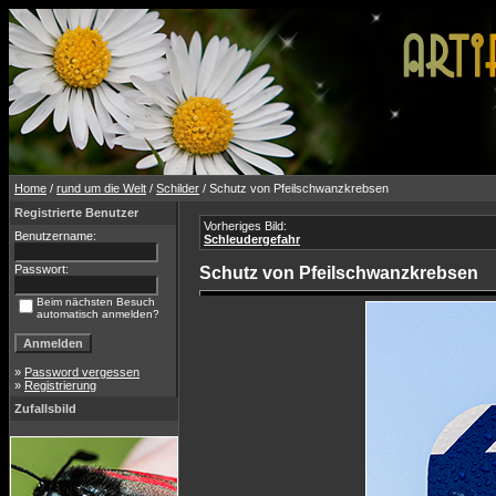
Home
/
rund um die Welt
/
Schilder
/ Schutz von Pfeilschwanzkrebsen
Registrierte Benutzer
Vorheriges Bild:
Benutzername:
Schleudergefahr
Passwort:
Schutz von Pfeilschwanzkrebsen
Beim nächsten Besuch
automatisch anmelden?
»
Password vergessen
»
Registrierung
Zufallsbild