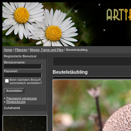
Home
/
Pflanzen
/
Moose, Farne und Pilze
/ Beutelstäubling
Registrierte Benutzer
Benutzername:
Passwort:
Beutelstäubling
Beim nächsten Besuch
automatisch anmelden?
»
Password vergessen
»
Registrierung
Zufallsbild