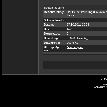
Beutelstäubling
Beschreibung:
Der Beutelstäubling (Calvatia e
ihn essen.
Schlüsselwörter:
Datum:
27.10.2011 16:58
Hits:
4456
Downloads:
0
Bewertung:
0.00 (0 Stimme(n))
Dateigröße:
293.5 KB
Hinzugefügt
Oberdesigner
von:
Templ
Pow
Copyright