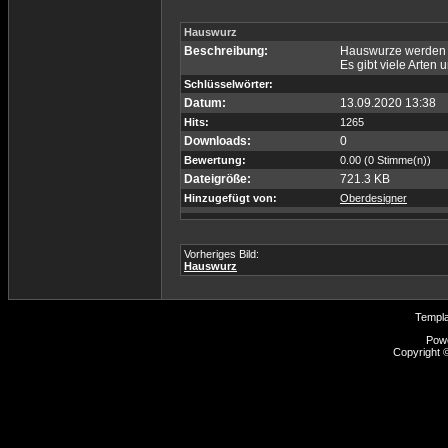
Hauswurz
Beschreibung:
Hauswurze werden au
Es gibt viele Arten 
Schlüsselwörter:
Datum:
13.09.2020 13:38
Hits:
1265
Downloads:
0
Bewertung:
0.00 (0 Stimme(n))
Dateigröße:
721.3 KB
Hinzugefügt von:
Oberdesigner
Vorheriges Bild:
Hauswurz
Templ
Pow
Copyright