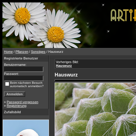
Home
/
Pflanzen
/
Sonstiges
/ Hauswurz
Registrierte Benutzer
Vorheriges Bild:
Benutzername:
Hauswurz
Passwort:
Hauswurz
Beim nächsten Besuch
automatisch anmelden?
»
Password vergessen
»
Registrierung
Zufallsbild