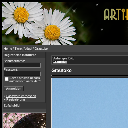
Home
/
Tiere
/
Vögel
/ Grautoko
Registrierte Benutzer
Vorheriges Bild:
Benutzername:
Grautoko
Passwort:
Grautoko
Beim nächsten Besuch
automatisch anmelden?
»
Password vergessen
»
Registrierung
Zufallsbild