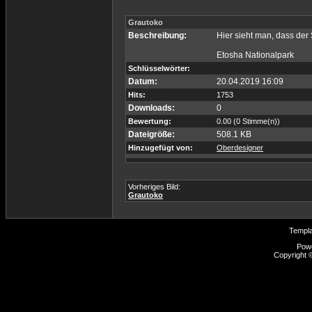
Grautoko
Beschreibung:
Hier sieht man, dass der
Etosha Nationalpark
Schlüsselwörter:
Datum:
20.04.2019 16:09
Hits:
1753
Downloads:
0
Bewertung:
0.00 (0 Stimme(n))
Dateigröße:
508.1 KB
Hinzugefügt von:
Oberdesigner
Vorheriges Bild:
Grautoko
Templ
Pow
Copyright