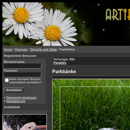
Home
/
Diverses
/
Sprüche und Zitate
/ Parkbänke
Registrierte Benutzer
Vorheriges Bild:
Benutzername:
Paradies
Passwort:
Parkbänke
Beim nächsten Besuch
automatisch anmelden?
»
Password vergessen
»
Registrierung
Zufallsbild