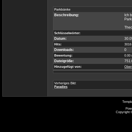
Parkbänke
Beschreibung:
Ich 
Park
Theo
Schlüsselwörter:
Datum:
30.0
Hits:
3016
Downloads:
0
Bewertung:
0.00 
Dateigröße:
751.
Hinzugefügt von:
Ober
Vorheriges Bild:
Paradies
Templ
Pow
Copyright