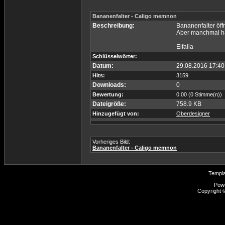
Bananenfalter - Caligo memnon
Beschreibung:
Bananenfalter öff
Aber manchmal h
Eifalia
Schlüsselwörter:
Datum:
29.08.2016 17:40
Hits:
3159
Downloads:
0
Bewertung:
0.00 (0 Stimme(n))
Dateigröße:
758.9 KB
Hinzugefügt von:
Oberdesigner
Vorheriges Bild:
Bananenfalter - Caligo memnon
Templ
Pow
Copyright