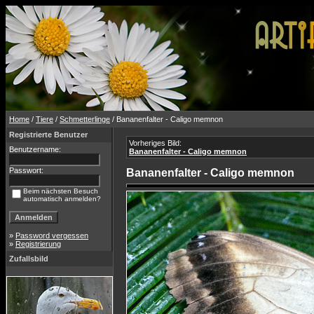
Home
/
Tiere
/
Schmetterlinge
/ Bananenfalter - Caligo memnon
Registrierte Benutzer
Vorheriges Bild:
Benutzername:
Bananenfalter - Caligo memnon
Passwort:
Bananenfalter - Caligo memnon
Beim nächsten Besuch
automatisch anmelden?
»
Password vergessen
»
Registrierung
Zufallsbild