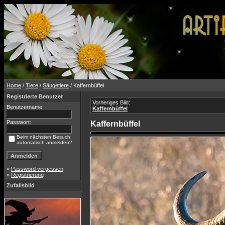
Home
/
Tiere
/
Säugetiere
/ Kaffernbüffel
Registrierte Benutzer
Vorheriges Bild:
Benutzername:
Kaffernbüffel
Passwort:
Kaffernbüffel
Beim nächsten Besuch
automatisch anmelden?
»
Password vergessen
»
Registrierung
Zufallsbild