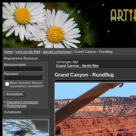
Home
/
rund um die Welt
/
absolut sehenswert
/ Grand Canyon - Rundflug
Registrierte Benutzer
Vorheriges Bild:
Benutzername:
Grand Canyon - North Rim
Passwort:
Grand Canyon - Rundflug
Beim nächsten Besuch
automatisch anmelden?
»
Password vergessen
»
Registrierung
Zufallsbild