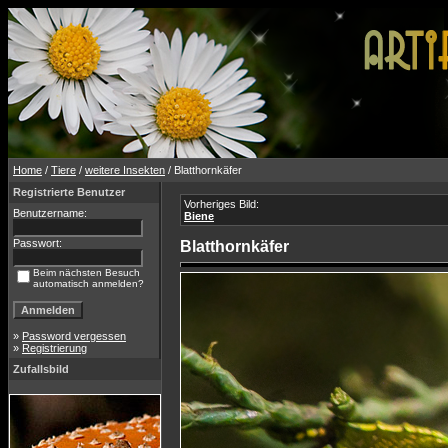
Home
/
Tiere
/
weitere Insekten
/ Blatthornkäfer
Registrierte Benutzer
Vorheriges Bild:
Benutzername:
Biene
Passwort:
Blatthornkäfer
Beim nächsten Besuch
automatisch anmelden?
»
Password vergessen
»
Registrierung
Zufallsbild