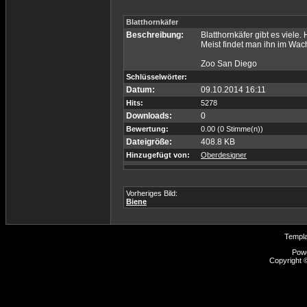
Blatthornkäfer
Beschreibung:
Blatthornkäfer gibt es viele
Meist findet man ihn im Wac
Zoo San Diego
Schlüsselwörter:
Datum:
09.10.2014 16:11
Hits:
5278
Downloads:
0
Bewertung:
0.00 (0 Stimme(n))
Dateigröße:
408.8 KB
Hinzugefügt von:
Oberdesigner
Vorheriges Bild:
Biene
Templ
Pow
Copyright