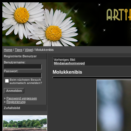
Home
/
Tiere
/
Vögel
/ Molukkenibis
Registrierte Benutzer
Vorheriges Bild:
Benutzername:
Mindanaohornvogel
Passwort:
Molukkenibis
Beim nächsten Besuch
automatisch anmelden?
»
Password vergessen
»
Registrierung
Zufallsbild