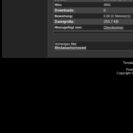
Hits:
4891
Downloads:
0
Bewertung:
0.00 (0 Stimme(n))
Dateigröße:
255.7 KB
Hinzugefügt von:
Oberdesigner
Vorheriges Bild:
Mindanaohornvogel
Templ
Pow
Copyright