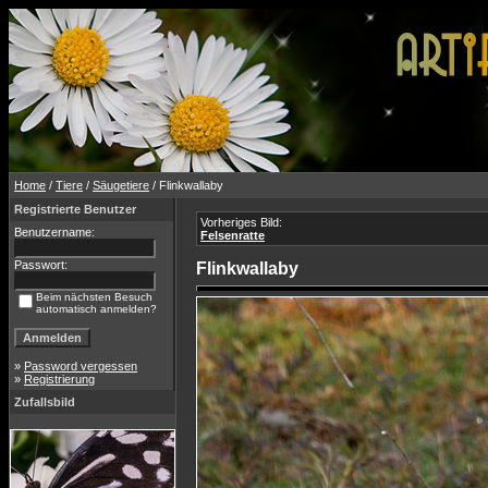
Home
/
Tiere
/
Säugetiere
/ Flinkwallaby
Registrierte Benutzer
Vorheriges Bild:
Benutzername:
Felsenratte
Passwort:
Flinkwallaby
Beim nächsten Besuch
automatisch anmelden?
»
Password vergessen
»
Registrierung
Zufallsbild