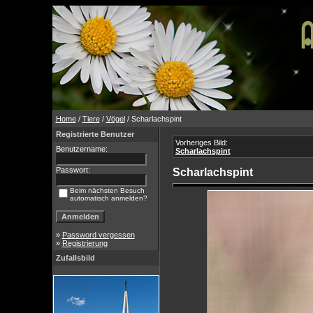
Home
/
Tiere
/
Vögel
/ Scharlachspint
Registrierte Benutzer
Vorheriges Bild:
Benutzername:
Scharlachspint
Passwort:
Scharlachspint
Beim nächsten Besuch
automatisch anmelden?
»
Password vergessen
»
Registrierung
Zufallsbild