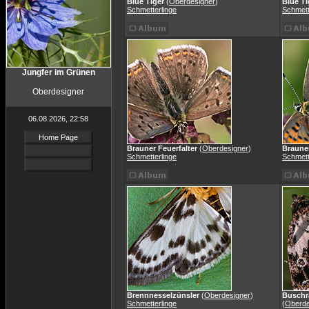
Blue Tiger
(
Oberdesigner
)
Blue Ti
Schmetterlinge
Schmett
Jungfer im Grünen
Oberdesigner
06.08.2026, 22:58
Home Page
Brauner Feuerfalter
(
Oberdesigner
)
Brauner
Schmetterlinge
Schmett
Brennnesselzünsler
(
Oberdesigner
)
Buschr
Schmetterlinge
(
Oberde