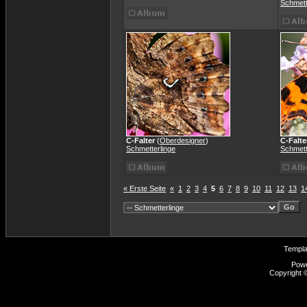
Schmett
C-Falter
(
Oberdesigner
)
C-Falte
Schmetterlinge
Schmett
« Erste Seite
«
1
2
3
4
5
6
7
8
9
10
11
12
13
1
Templ
Pow
Copyright