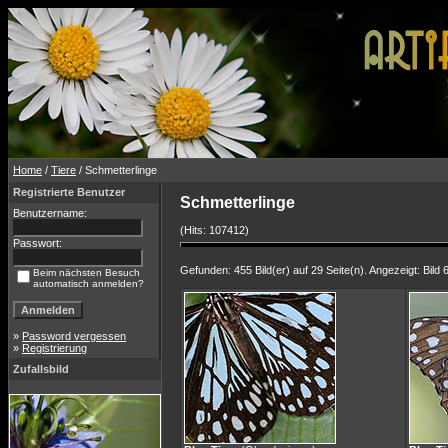
Home
/
Tiere
/ Schmetterlinge
Registrierte Benutzer
Schmetterlinge
Benutzername:
(Hits: 107412)
Passwort:
Gefunden: 455 Bild(er) auf 29 Seite(n). Angezeigt: Bild 6
Beim nächsten Besuch
automatisch anmelden?
»
Password vergessen
»
Registrierung
Zufallsbild