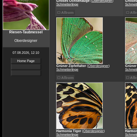
Großes Ochsenauge
(
Oberdesigner
)
Großes
Schmetterlinge
Schmett
Riesen-Taubnessel
Oberdesigner
07.08.2026, 12:10
Home Page
Grüner Zipfelfalter
(
Oberdesigner
)
Grüner 
Schmetterlinge
Schmett
Harmonia Tiger
(
Oberdesigner
)
Harmon
Schmetterlinge
Schmett