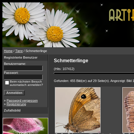
Home
/
Tiere
/ Schmetterlinge
Registrierte Benutzer
Schmetterlinge
Benutzername:
(Hits: 107412)
Passwort:
Gefunden: 455 Bild(er) auf 29 Seite(n). Angezeigt: Bild 
Beim nächsten Besuch
automatisch anmelden?
»
Password vergessen
»
Registrierung
Zufallsbild