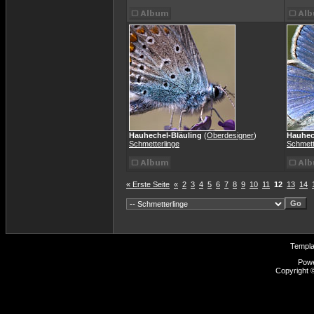
Hauhechel-Bläuling
(
Oberdesigner
)
Hauhec
Schmetterlinge
Schmett
« Erste Seite
«
2
3
4
5
6
7
8
9
10
11
12
13
14
Templ
Pow
Copyright