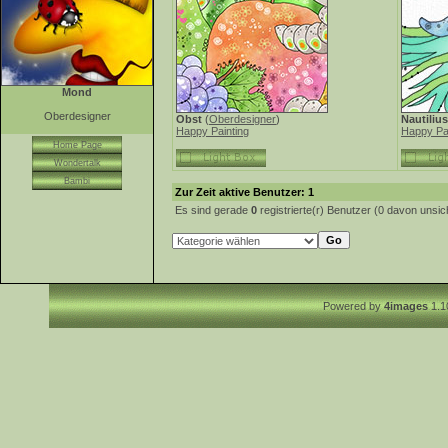
Mond
Oberdesigner
Obst
(
Oberdesigner
)
Nautilius
Happy Painting
Happy Pai
Home Page
Wondertalk
Bambi
Zur Zeit aktive Benutzer: 1
Es sind gerade
0
registrierte(r) Benutzer (0 davon unsi
Powered by
4images
1.1