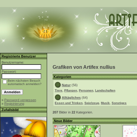
Registrierte Benutzer
Benutzername:
Grafiken von Artifex nullius
Passwort:
Kategorien
Beim nächsten Besuch
automatisch anmelden?
Natur
(56)
,
,
,
Tiere
Pflanzen
Personen
Landschaften
Alltägliches
(64)
»
Password vergessen
,
,
,
Essen und Trinken
Spielzeug
Musik
Sonstiges
»
Registrierung
Zufallsbild
207
Bilder in
22
Kategorien.
Neue Bilder